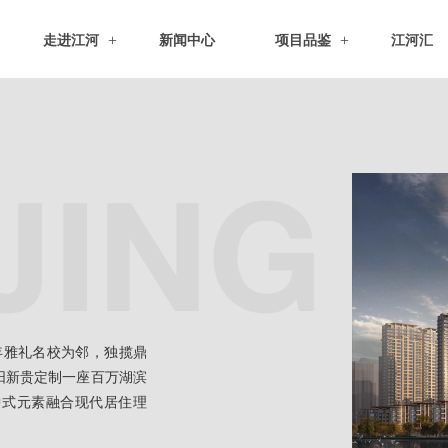
走进江河
新闻中心
项目品鉴
江河汇
年雅礼名校为邻，独揽鼎
阳新贵定制一座百万湖滨
中式元素融合现代居住理