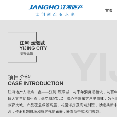
首页
江河·颐璟城
YIJING CITY
湖南·岳阳
项目介绍
CASE INTRODUCTION
江河地产入湘第一盘——江河·颐璟城，与千年洞庭湖相依，与百
盛人文与优越生态，鼎立湖滨CLD，潜心营造东方意境园林，为岳
教育大城。产品覆盖瞰景高层，花园洋房及高端别墅，以经典新
念，传承礼制排场和雍容气度涵养，匠造新中式名门典范。