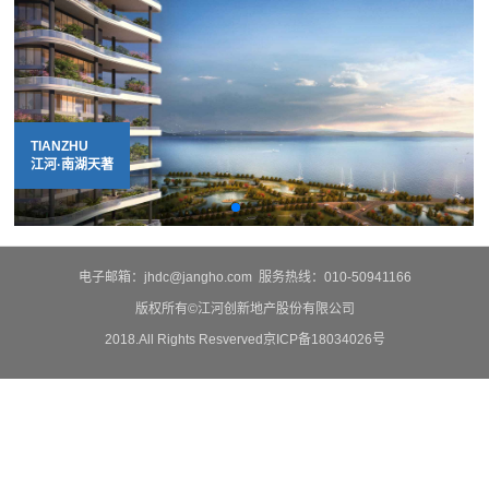
ID CITY
TIANZHU
YIJING CITY
江河·艾迪城
江河·南湖天著
江河·颐璟城
电子邮箱：
jhdc@jangho.com
服务热线：
010-50941166
版权所有©江河创新地产股份有限公司
2018.All Rights Resverved京ICP备18034026号